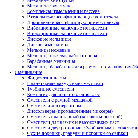
Механические ступки
Механическая ступка
Комплексы измельчения и рассева
Размольно-классифицирующие комплексы
Дробильно-классифицирующие комплексы
Вибрационные чашечные истиратели
Вибрационные чашечные истиратели
Дисковые мельницы
Дисковая мельница
Мельницы ножевые
Мельница ножевая лабораторная
Барабанные мельницы
Мельница барабанная для размола и смешивания (К
Смешивание
Жидкости и пасты
Планетарные вакуумные смесители
Турбинные смесители
Комплекс для приготовления клея
Смесители с рамной мешалкой
Смесители-диспергаторы
Диссольверы (промышленные миксеры)
Смеситель планетарный (высокоскоростной)
Смесители для вязких и высоковязких паст
Смесители двухроторные с Z-образными лопастями
Сухие порошки, гранулы и порошки со связкой