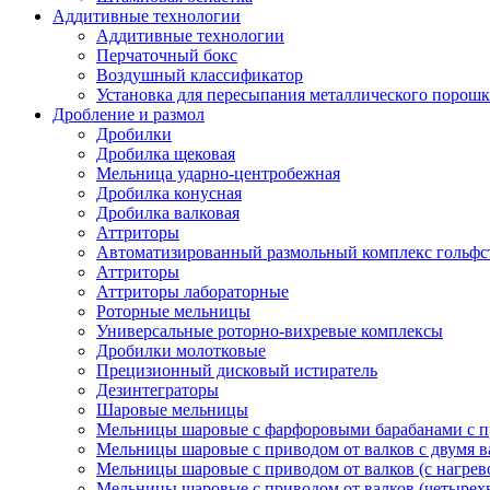
Аддитивные технологии
Аддитивные технологии
Перчаточный бокс
Воздушный классификатор
Установка для пересыпания металлического порошк
Дробление и размол
Дробилки
Дробилка щековая
Мельница ударно-центробежная
Дробилка конусная
Дробилка валковая
Аттриторы
Автоматизированный размольный комплекс гольфс
Аттриторы
Аттриторы лабораторные
Роторные мельницы
Универсальные роторно-вихревые комплексы
Дробилки молотковые
Прецизионный дисковый истиратель
Дезинтеграторы
Шаровые мельницы
Мельницы шаровые с фарфоровыми барабанами с п
Мельницы шаровые с приводом от валков с двумя 
Мельницы шаровые с приводом от валков (с нагрев
Мельницы шаровые с приводом от валков (четырех