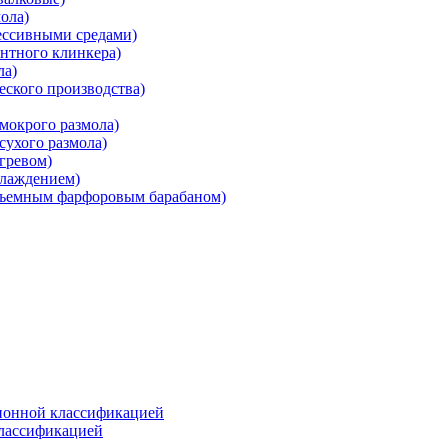
ола)
ессивными средами)
нтного клинкера)
ла)
ского производства)
мокрого размола)
ухого размола)
гревом)
хлаждением)
съемным фарфоровым барабаном)
ионной классификацией
классификацией