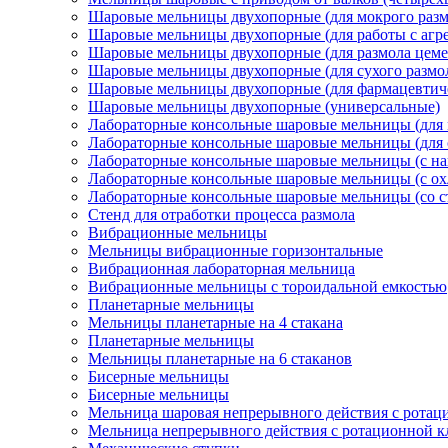
Шаровые мельницы двухопорные (для мокрого разм
Шаровые мельницы двухопорные (для работы с агр
Шаровые мельницы двухопорные (для размола цеме
Шаровые мельницы двухопорные (для сухого размо
Шаровые мельницы двухопорные (для фармацевтиче
Шаровые мельницы двухопорные (универсальные)
Лабораторные консольные шаровые мельницы (для 
Лабораторные консольные шаровые мельницы (для с
Лабораторные консольные шаровые мельницы (с на
Лабораторные консольные шаровые мельницы (с о
Лабораторные консольные шаровые мельницы (со 
Стенд для отработки процесса размола
Вибрационные мельницы
Мельницы вибрационные горизонтальные
Вибрационная лабораторная мельница
Вибрационные мельницы с тороидальной емкостью
Планетарные мельницы
Мельницы планетарные на 4 стакана
Планетарные мельницы
Мельницы планетарные на 6 стаканов
Бисерные мельницы
Бисерные мельницы
Мельница шаровая непрерывного действия с ротац
Мельница непрерывного действия с ротационной 