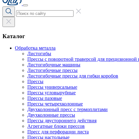
Каталог
Обработка металла
Листогибы
Прессы с поворотной траверсой для прецизионной 
Листогибочные машины
Листогибочные прессы
Листогибочные прессы для гибки коробов
Прессы
Прессы универсальные
Прессы угловырубные
Прессы пазовые
Прессы четырехколонные
Двухколонный пресс с термоплитами
Двухколонные прессы
Прессы двустороннего действия
Агрегатные блоки прессов
Пресс для перфорации листа
Прессы настольные