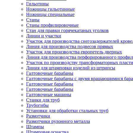
Гильотины
Ножницы гильотинные
Ножницы специальные
Станы
Станы профилировочные
Стан для правки горячекатаных уголков
Линии и участки
Участок для производства снегозадержателей кров
Линия для производства подвесов прямых
Участок для производства европетель дверных
Линия для производства перфорированного профил
Участок по производству трансформаторных пласт
Линия для штамповки изделий из штрипсы
Галтовочные барабаны
Галтовочные барабаны с двумя вращающимися бар
Галтовочные барабаны
Галтовочные барабаны
Галтовочные машины
Станки для труб
Трубогибы
Установки для обработки стальных труб
Размотчики
Размотчики рулонного металла
Штампы
Штамповая оснастка