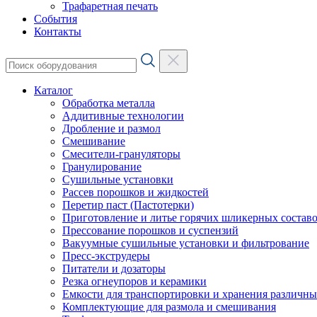
Трафаретная печать
События
Контакты
Каталог
Обработка металла
Аддитивные технологии
Дробление и размол
Смешивание
Смесители-грануляторы
Гранулирование
Сушильные установки
Рассев порошков и жидкостей
Перетир паст (Пастотерки)
Приготовление и литье горячих шликерных составо
Прессование порошков и суспензий
Вакуумные сушильные установки и фильтрование
Пресс-экструдеры
Питатели и дозаторы
Резка огнеупоров и керамики
Емкости для транспортировки и хранения различн
Комплектующие для размола и смешивания