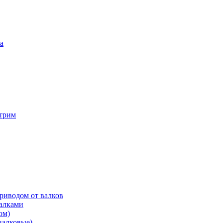
а
трим
риводом от валков
валками
ом)
валковые)