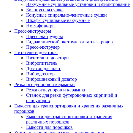
Вакуумные сушильные установки и фильтрование
Биконусная сушка
Конусные спирально-ленточные сушки
Шкафы сушильные вакуумные
Нутч-фильтры
Пресс-экструдеры
Пресс-экструдеры
Гидравлический экструдер для электродов
Пресс-экструдер
Питатели и дозаторы
Питатели и дозаторы
Вибропитатель
Дозатор для паст
Вибродозатор
Виброшнековый дозатор
Резка огнеупоров и керамики
Резка огнеупоров и керамики
Станок для резки футеровочных кирпичей и
огнеупоров
Емкости для транспортировки и хранения различных
порошков
Емкости для транспортировки и хранения
различных порошков
Емкости для порошков
Комплектующие для размола и смешивания