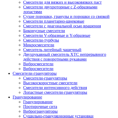
Смесители для вязких и высоковязких паст
Смесители двухроторные с Z-образными
лопастями
Сухие порошки, гранулы и порошки со связкой
Смесители планетарно-шнековые
Смесители с диагональной осью вращения
Биконусные смесители
Смесители V-образные и Y-образные
Смесители-турбулы
Микросмесители
Смеситель литейный чашечный
Двухрукавный смеситель ХТС непрерывного
действия с поворотными рукавами
Вибросмесители
Вибросмесители
Смесители-грануляторы
Смесители-грануляторы
Высокоскоростные смесители
Смесители интенсивного действия
Лопастные смесители-грануляторы
Гранулирование
Гранулирование
Протирочные сита
Виброгрануляторы
Сушильно-грануляционные установки