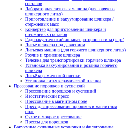
составов
Лабораторная литьевая машина (для горячего
шликерного литья)
Приготовление и вакуумирование шликера /
стержневых масс
Конвертер для приготовления шликера и
стержневых составов
Гидроакустический аппарат роторного типа (гарт)
Литье шликера под давлением
Литьевая машина (для горячего шликерного литья)
Розлив и хранение шликера
Тележка для транспортировки горячего шликера
Установка вакуумирования и розлива горячего
шликера
Литьё керамической пленки
Установка литья керамической пленки
Прессование порошков и суспензий
Прессование порошков и суспензий
Изостатический пресс
Прессование в магнитном поле
Пресс для прессования порошков в магнитном
поле
Сухое и мокрое прессование
Прессы для порошков
Вакуумные сушильные установки и фильтрование