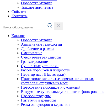
Обработка металла
Трафаретная печать
События
Контакты
Каталог
Обработка металла
Аддитивные технологии
Дробление и размол
Смешивание
Смесители-грануляторы
Гранулирование
Сушильные установки
Рассев порошков и жидкостей
Перетир паст (Пастотерки)
Приготовление и литье горячих шликерных
составов и стержневых масс
Прессование порошков и суспензий
Вакуумные сушильные установки и фильтрование
Пресс-экструдеры
Питатели и дозаторы
Резка огнеупоров и керамики