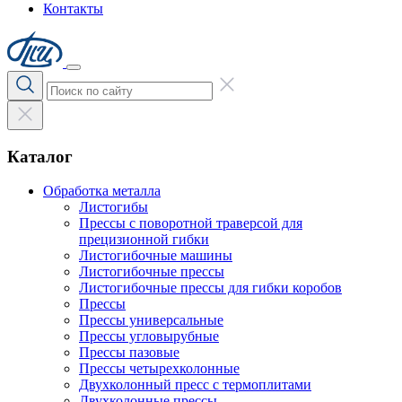
Контакты
Каталог
Обработка металла
Листогибы
Прессы с поворотной траверсой для
прецизионной гибки
Листогибочные машины
Листогибочные прессы
Листогибочные прессы для гибки коробов
Прессы
Прессы универсальные
Прессы угловырубные
Прессы пазовые
Прессы четырехколонные
Двухколонный пресс с термоплитами
Двухколонные прессы