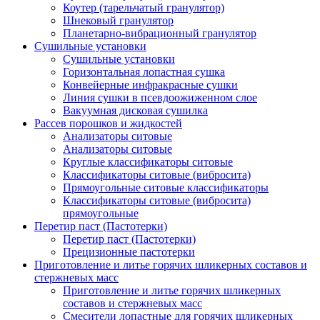
Коутер (тарельчатый гранулятор)
Шнековый гранулятор
Планетарно-вибрационный гранулятор
Сушильные установки
Сушильные установки
Горизонтальная лопастная сушка
Конвейерные инфракрасные сушки
Линия сушки в псевдоожиженном слое
Вакуумная дисковая сушилка
Рассев порошков и жидкостей
Анализаторы ситовые
Анализаторы ситовые
Круглые классификаторы ситовые
Классификаторы ситовые (вибросита)
Прямоугольные ситовые классификаторы
Классификаторы ситовые (вибросита)
прямоугольные
Перетир паст (Пастотерки)
Перетир паст (Пастотерки)
Прецизионные пастотерки
Приготовление и литье горячих шликерных составов и
стержневых масс
Приготовление и литье горячих шликерных
составов и стержневых масс
Смесители лопастные для горячих шликерных