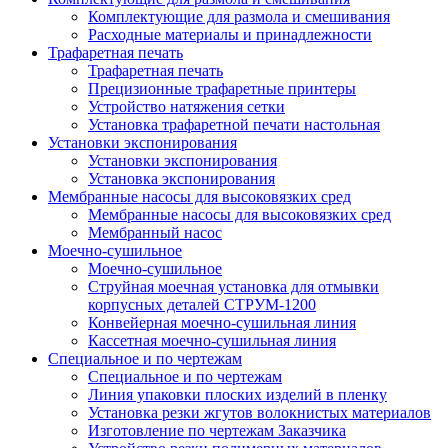
Комплектующие для размола и смешивания
Расходные материалы и принадлежности
Трафаретная печать
Трафаретная печать
Прецизионные трафаретные принтеры
Устройство натяжения сетки
Установка трафаретной печати настольная
Установки экспонирования
Установки экспонирования
Установка экспонирования
Мембранные насосы для высоковязких сред
Мембранные насосы для высоковязких сред
Мембранный насос
Моечно-сушильное
Моечно-сушильное
Струйная моечная установка для отмывки
корпусных деталей СТРУМ-1200
Конвейерная моечно-сушильная линия
Кассетная моечно-сушильная линия
Специальное и по чертежам
Специальное и по чертежам
Линия упаковки плоских изделий в пленку
Установка резки жгутов волокнистых материалов
Изготовление по чертежам Заказчика