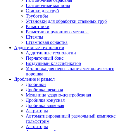
Галтовочные барабаны
Галтовочные машины
Станки для труб
Трубогибы
Установки для обработки стальных труб
Размотчики
Размотчики рулонного металла
Штампы
Штамповая оснастка
Аддитивные технологии
Аддитивные технологии
Перчаточный бокс
Воздушный классификатор
Установка для пересыпания металлического
порошка
Дробление и размол
Дробилки
Дробилка щековая
Мельница ударно-центробежная
Дробилка конусная
Дробилка валковая
Аттриторы
Автоматизированный размольный комплекс
гольфстрим
Аттриторы