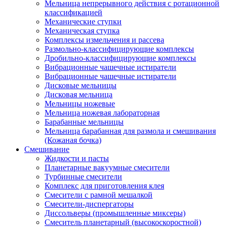
Мельница непрерывного действия с ротационной
классификацией
Механические ступки
Механическая ступка
Комплексы измельчения и рассева
Размольно-классифицирующие комплексы
Дробильно-классифицирующие комплексы
Вибрационные чашечные истиратели
Вибрационные чашечные истиратели
Дисковые мельницы
Дисковая мельница
Мельницы ножевые
Мельница ножевая лабораторная
Барабанные мельницы
Мельница барабанная для размола и смешивания
(Кожаная бочка)
Смешивание
Жидкости и пасты
Планетарные вакуумные смесители
Турбинные смесители
Комплекс для приготовления клея
Смесители с рамной мешалкой
Смесители-диспергаторы
Диссольверы (промышленные миксеры)
Смеситель планетарный (высокоскоростной)