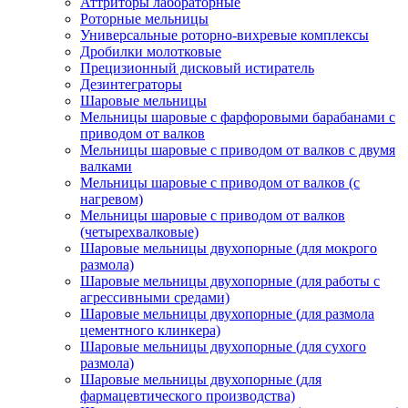
Аттриторы лабораторные
Роторные мельницы
Универсальные роторно-вихревые комплексы
Дробилки молотковые
Прецизионный дисковый истиратель
Дезинтеграторы
Шаровые мельницы
Мельницы шаровые с фарфоровыми барабанами с
приводом от валков
Мельницы шаровые с приводом от валков с двумя
валками
Мельницы шаровые с приводом от валков (с
нагревом)
Мельницы шаровые с приводом от валков
(четырехвалковые)
Шаровые мельницы двухопорные (для мокрого
размола)
Шаровые мельницы двухопорные (для работы с
агрессивными средами)
Шаровые мельницы двухопорные (для размола
цементного клинкера)
Шаровые мельницы двухопорные (для сухого
размола)
Шаровые мельницы двухопорные (для
фармацевтического производства)