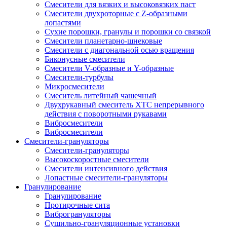
Смесители для вязких и высоковязких паст
Смесители двухроторные с Z-образными
лопастями
Сухие порошки, гранулы и порошки со связкой
Смесители планетарно-шнековые
Смесители с диагональной осью вращения
Биконусные смесители
Смесители V-образные и Y-образные
Смесители-турбулы
Микросмесители
Смеситель литейный чашечный
Двухрукавный смеситель ХТС непрерывного
действия с поворотными рукавами
Вибросмесители
Вибросмесители
Смесители-грануляторы
Смесители-грануляторы
Высокоскоростные смесители
Смесители интенсивного действия
Лопастные смесители-грануляторы
Гранулирование
Гранулирование
Протирочные сита
Виброгрануляторы
Сушильно-грануляционные установки