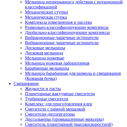
Мельница непрерывного действия с ротационной
классификацией
Механические ступки
Механическая ступка
Комплексы измельчения и рассева
Размольно-классифицирующие комплексы
Дробильно-классифицирующие комплексы
Вибрационные чашечные истиратели
Вибрационные чашечные истиратели
Дисковые мельницы
Дисковая мельница
Мельницы ножевые
Мельница ножевая лабораторная
Барабанные мельницы
Мельница барабанная для размола и смешивания
(Кожаная бочка)
Смешивание
Жидкости и пасты
Планетарные вакуумные смесители
Турбинные смесители
Комплекс для приготовления клея
Смесители с рамной мешалкой
Смесители-диспергаторы
Диссольверы (промышленные миксеры)
Смеситель планетарный (высокоскоростной)