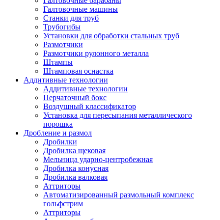
Галтовочные барабаны
Галтовочные машины
Станки для труб
Трубогибы
Установки для обработки стальных труб
Размотчики
Размотчики рулонного металла
Штампы
Штамповая оснастка
Аддитивные технологии
Аддитивные технологии
Перчаточный бокс
Воздушный классификатор
Установка для пересыпания металлического
порошка
Дробление и размол
Дробилки
Дробилка щековая
Мельница ударно-центробежная
Дробилка конусная
Дробилка валковая
Аттриторы
Автоматизированный размольный комплекс
гольфстрим
Аттриторы