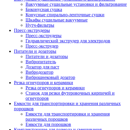
Вакуумные сушильные установки и фильтрование
Биконусная сушка
Конусные спирально-ленточные сушки
Шкафы сушильные вакуумные
Нутч-фильтры
Пресс-экструдеры
Пресс-экструдеры
Гидравлический экструдер для электродов
Пресс-экструдер
Питатели и дозаторы
Питатели и дозаторы
Вибропитатель
Дозатор для паст
Вибродозатор
Виброшнековый дозатор
Резка огнеупоров и керамики
Резка огнеупоров и керамики
Станок для резки футеровочных кирпичей и
огнеупоров
Емкости для транспортировки и хранения различных
порошков
Емкости для транспортировки и хранения
различных порошков
Емкости для порошков
Комплектующие для размола и смешивания