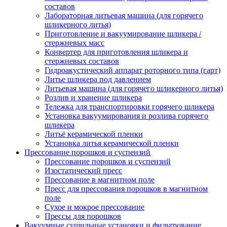
составов
Лабораторная литьевая машина (для горячего
шликерного литья)
Приготовление и вакуумирование шликера /
стержневых масс
Конвертер для приготовления шликера и
стержневых составов
Гидроакустический аппарат роторного типа (гарт)
Литье шликера под давлением
Литьевая машина (для горячего шликерного литья)
Розлив и хранение шликера
Тележка для транспортировки горячего шликера
Установка вакуумирования и розлива горячего
шликера
Литьё керамической пленки
Установка литья керамической пленки
Прессование порошков и суспензий
Прессование порошков и суспензий
Изостатический пресс
Прессование в магнитном поле
Пресс для прессования порошков в магнитном
поле
Сухое и мокрое прессование
Прессы для порошков
Вакуумные сушильные установки и фильтрование