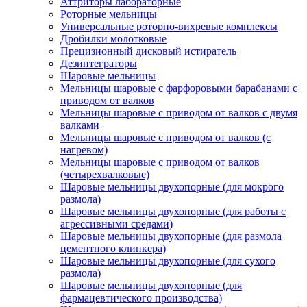
Аттриторы лабораторные
Роторные мельницы
Универсальные роторно-вихревые комплексы
Дробилки молотковые
Прецизионный дисковый истиратель
Дезинтеграторы
Шаровые мельницы
Мельницы шаровые с фарфоровыми барабанами с
приводом от валков
Мельницы шаровые с приводом от валков с двумя
валками
Мельницы шаровые с приводом от валков (с
нагревом)
Мельницы шаровые с приводом от валков
(четырехвалковые)
Шаровые мельницы двухопорные (для мокрого
размола)
Шаровые мельницы двухопорные (для работы с
агрессивными средами)
Шаровые мельницы двухопорные (для размола
цементного клинкера)
Шаровые мельницы двухопорные (для сухого
размола)
Шаровые мельницы двухопорные (для
фармацевтического производства)