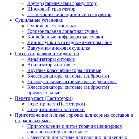
Коутер (тарельчатый гранулятор)
Шнековый гранулятор
Планетарно-вибрационный гранулятор
Сушильные установки
Сушильные установки
Горизонтальная лопастная сушка
Конвейерные инфракрасные сушки
Линия сушки в псевдоожиженном слое
Вакуумная дисковая сушилка
Рассев порошков и жидкостей
Анализаторы ситовые
Анализаторы ситовые
Круглые классификаторы ситовые
Классификаторы ситовые (вибросита)
Прямоугольные ситовые классификаторы
Классификаторы ситовые (вибросита)
прямоугольные
Перетир паст (Пастотерки)
Перетир паст (Пастотерки)
Прецизионные пастотерки
Приготовление и литье горячих шликерных составов и
стержневых масс
Приготовление и литье горячих шликерных
составов и стержневых масс
Смесители лопастные для горячих шликерных