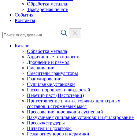
Обработка металла
Трафаретная печать
События
Контакты
Каталог
Обработка металла
Аддитивные технологии
Дробление и размол
Смешивание
Смесители-грануляторы
Гранулирование
Сушильные установки
Рассев порошков и жидкостей
Перетир паст (Пастотерки)
Приготовление и литье горячих шликерных
составов и стержневых масс
Прессование порошков и суспензий
Вакуумные сушильные установки и фильтрование
Пресс-экструдеры
Питатели и дозаторы
Резка огнеупоров и керамики