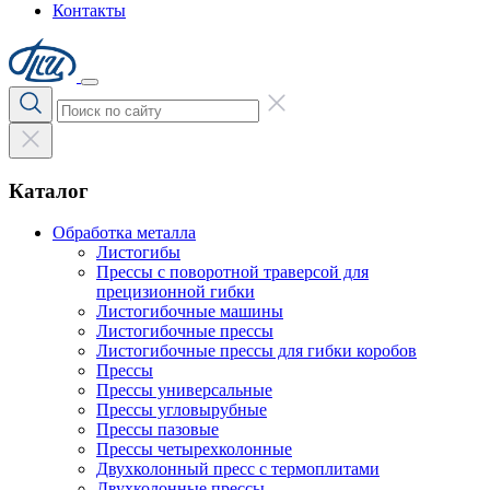
Контакты
Каталог
Обработка металла
Листогибы
Прессы с поворотной траверсой для
прецизионной гибки
Листогибочные машины
Листогибочные прессы
Листогибочные прессы для гибки коробов
Прессы
Прессы универсальные
Прессы угловырубные
Прессы пазовые
Прессы четырехколонные
Двухколонный пресс с термоплитами
Двухколонные прессы