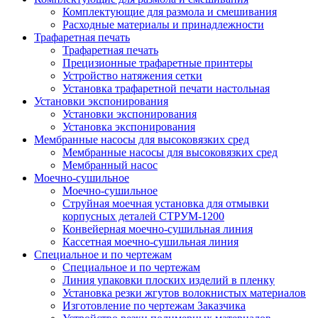
Комплектующие для размола и смешивания
Расходные материалы и принадлежности
Трафаретная печать
Трафаретная печать
Прецизионные трафаретные принтеры
Устройство натяжения сетки
Установка трафаретной печати настольная
Установки экспонирования
Установки экспонирования
Установка экспонирования
Мембранные насосы для высоковязких сред
Мембранные насосы для высоковязких сред
Мембранный насос
Моечно-сушильное
Моечно-сушильное
Струйная моечная установка для отмывки
корпусных деталей СТРУМ-1200
Конвейерная моечно-сушильная линия
Кассетная моечно-сушильная линия
Специальное и по чертежам
Специальное и по чертежам
Линия упаковки плоских изделий в пленку
Установка резки жгутов волокнистых материалов
Изготовление по чертежам Заказчика